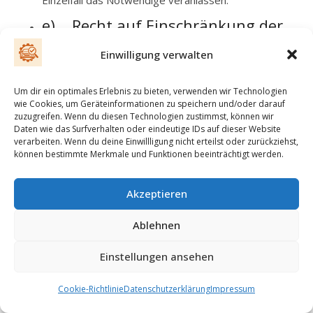
Einzelfall das Notwendige veranlassen.
e) Recht auf Einschränkung der
Verarbeitung
Einwilligung verwalten
Jede von der Verarbeitung personenbezogener
Um dir ein optimales Erlebnis zu bieten, verwenden wir Technologien
Daten betroffene Person hat das vom Europäischen
wie Cookies, um Geräteinformationen zu speichern und/oder darauf
Richtlinien- und Verordnungsgeber gewährte Recht,
zuzugreifen. Wenn du diesen Technologien zustimmst, können wir
Daten wie das Surfverhalten oder eindeutige IDs auf dieser Website
von dem Verantwortlichen die Einschränkung der
verarbeiten. Wenn du deine Einwillligung nicht erteilst oder zurückziehst,
Verarbeitung zu verlangen, wenn eine der folgenden
können bestimmte Merkmale und Funktionen beeinträchtigt werden.
Voraussetzungen gegeben ist:
Akzeptieren
Die Richtigkeit der personenbezogenen Daten
wird von der betroffenen Person bestritten,
Ablehnen
und zwar für eine Dauer, die es dem
Verantwortlichen ermöglicht, die Richtigkeit der
Einstellungen ansehen
personenbezogenen Daten zu überprüfen.
Die Verarbeitung ist unrechtmäßig, die
Cookie-Richtlinie
Datenschutzerklärung
Impressum
betroffene Person lehnt die Löschung der